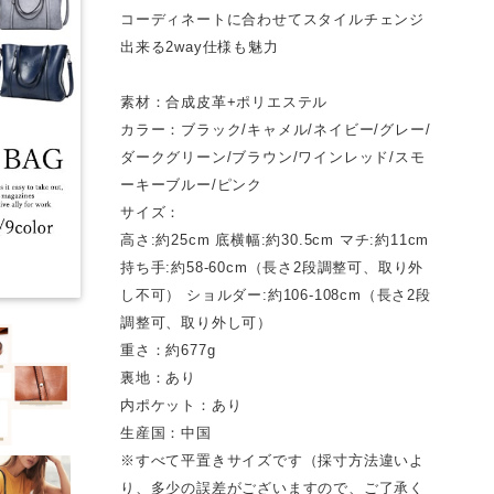
コーディネートに合わせてスタイルチェンジ
出来る2way仕様も魅力
素材：合成皮革+ポリエステル
カラー：ブラック/キャメル/ネイビー/グレー/
ダークグリーン/ブラウン/ワインレッド/スモ
ーキーブルー/ピンク
サイズ：
高さ:約25cm 底横幅:約30.5cm マチ:約11cm
持ち手:約58-60cm（長さ2段調整可、取り外
し不可） ショルダー:約106-108cm（長さ2段
調整可、取り外し可）
重さ：約677g
裏地：あり
内ポケット：あり
生産国：中国
※すべて平置きサイズです（採寸方法違いよ
り、多少の誤差がございますので、ご了承く