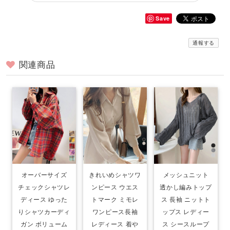
Save
通報する
関連商品
オーバーサイズ
きれいめシャツワ
メッシュニット
チェックシャツレ
ンピース ウエス
透かし編みトップ
ディース ゆった
トマーク ミモレ
ス 長袖 ニットト
りシャツカーディ
ワンピース長袖
ップス レディー
ガン ボリューム
レディース 着や
ス シースループ