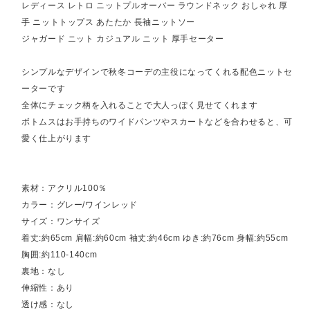
レディース レトロ ニットプルオーバー ラウンドネック おしゃれ 厚
手 ニットトップス あたたか 長袖ニットソー
ジャガード ニット カジュアル ニット 厚手セーター
シンプルなデザインで秋冬コーデの主役になってくれる配色ニットセ
ーターです
全体にチェック柄を入れることで大人っぽく見せてくれます
ボトムスはお手持ちのワイドパンツやスカートなどを合わせると、可
愛く仕上がります
素材：アクリル100％
カラー：グレー/ワインレッド
サイズ：ワンサイズ
着丈:約65cm 肩幅:約60cm 袖丈:約46cm ゆき:約76cm 身幅:約55cm
胸囲:約110-140cm
裏地：なし
伸縮性：あり
透け感：なし