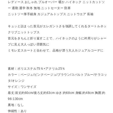
レディース おしゃれ プルオーバー 暖か ハイネック ニットカットソ
ー 通勤 通学 秋冬 無地 ニットセーター 防寒
ニットソー厚手細身 カジュアルトップス ニットウエア 長袖
キュッと詰まった首元がエレガントさを強調してくれるタートルネッ
クリブニットトップス
首元をきちんと折り返すことで、ハイネックのように衿周りがシャー
プに見え大人っぽい雰囲気に
ミモレ丈スカートと合わせて、品格が漂う大人カジュアルコーデに
素材：ポリエステル75％+アクリル25％
カラー：ベージュ/ピンクベージュ/ブラウン/コバルトブルー/テラコッ
タ/オレンジ
サイズ：ワンサイズ
着丈:前丈約60cm/後ろ丈約63cm ゆき:約68cm 身幅:約48cm 胸囲:約
96-130cm
裏地：なし
伸縮性：あり